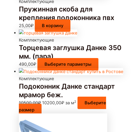
Комплектующие
Пружинная скоба для
крепления подоконника пвх
25,00
₽
В корзину
Комплектующие
Торцевая заглушка Данке 350
мм. (пара)
490,00
₽
Выберите параметры
Комплектующие
Подоконник Данке стандарт
мрамор беж.
2
10500,00
₽
10200,00
₽
за м
Выберите
размер